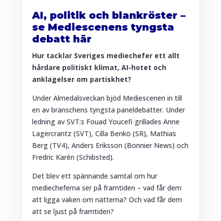
AI, politik och blankröster –
se Mediescenens tyngsta
debatt här
Hur tacklar Sveriges mediechefer ett allt
hårdare politiskt klimat, AI-hotet och
anklagelser om partiskhet?
Under Almedalsveckan bjöd Mediescenen in till
en av branschens tyngsta paneldebatter. Under
ledning av SVT:s Fouad Youcefi grillades Anne
Lagercrantz (SVT), Cilla Benkö (SR), Mathias
Berg (TV4), Anders Eriksson (Bonnier News) och
Fredric Karén (Schibsted).
Det blev ett spännande samtal om hur
mediecheferna ser på framtiden – vad får dem
att ligga vaken om nätterna? Och vad får dem
att se ljust på framtiden?