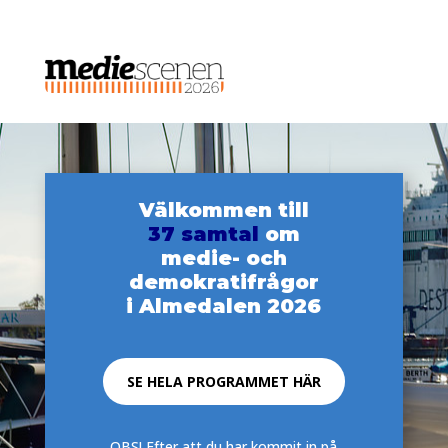
Välkommen till
37 samtal
om
medie- och
demokratifrågor
i Almedalen 2026
SE HELA PROGRAMMET HÄR
OBS! Efter att du har kommit in på