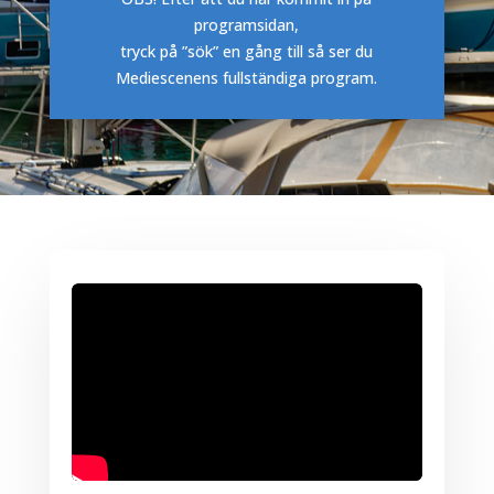
programsidan,
tryck på ”sök” en gång till så ser du
Mediescenens fullständiga program.